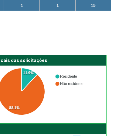
1
1
15
ocais das solicitações
11.9%
Residente
Não residente
88.1%