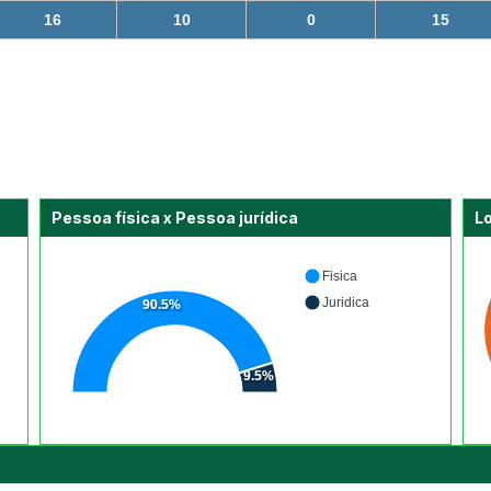
16
10
0
15
Pessoa física x Pessoa jurídica
L
Fisica
Juridica
90.5%
9.5%