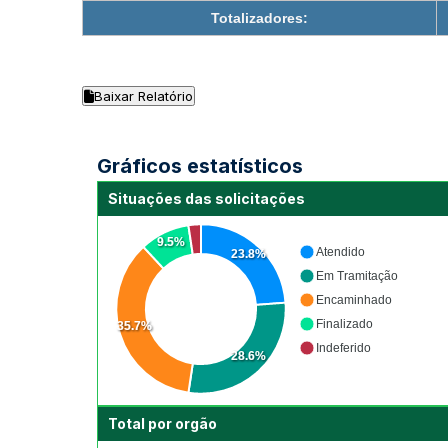
Totalizadores:
Baixar Relatório
Gráficos estatísticos
Situações das solicitações
9.5%
Atendido
23.8%
Em Tramitação
Encaminhado
Finalizado
35.7%
Indeferido
28.6%
Total por orgão