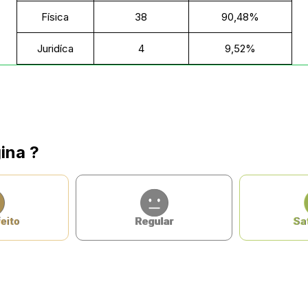
Física
38
90,48%
Juridíca
4
9,52%
ina ?
eito
Regular
Sat