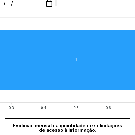
1
0.3
0.4
0.5
0.6
Evolução mensal da quantidade de solicitações
de acesso à informação: