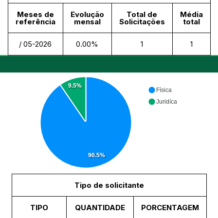
Meses de
Evolução
Total de
Média
referência
mensal
Solicitações
total
/ 05-2026
0.00%
1
1
9.5%
Física
Juridíca
90.5%
Tipo de solicitante
TIPO
QUANTIDADE
PORCENTAGEM