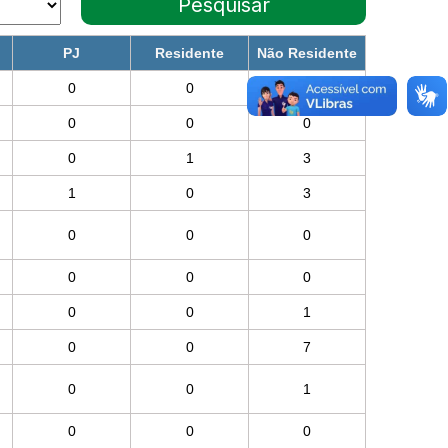
PJ
Residente
Não Residente
0
0
0
0
0
0
0
1
3
1
0
3
0
0
0
0
0
0
0
0
1
0
0
7
0
0
1
0
0
0