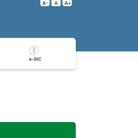
A-
A
A+
a
e-SIC