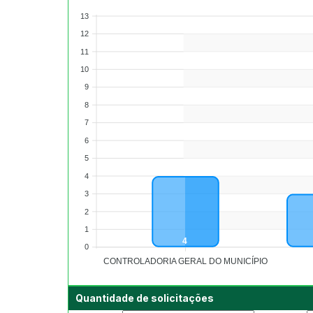
13
12
11
10
9
8
7
6
5
4
3
2
1
4
0
CONTROLADORIA GERAL DO MUNICÍPIO
Quantidade de solicitações