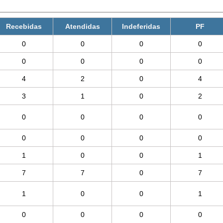
Recebidas
Atendidas
Indeferidas
PF
0
0
0
0
0
0
0
0
4
2
0
4
3
1
0
2
0
0
0
0
0
0
0
0
1
0
0
1
7
7
0
7
1
0
0
1
0
0
0
0