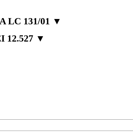
 LC 131/01
▼
 12.527
▼