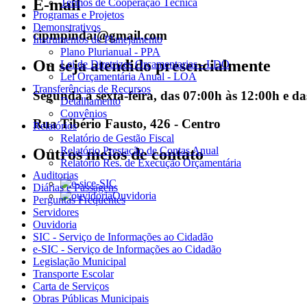
E-mail
Termos de Cooperação Técnica
Programas e Projetos
Demonstrativos
cipmpindai@gmail.com
Instrumentos de Planejamento
Plano Plurianual - PPA
Ou seja atendido presencialmente
Lei de Diretrizes Orçamentarias - LDO
Lei Orçamentária Anual - LOA
Transferências de Recursos
Segunda a sexta-feira, das 07:00h às 12:00h e d
Detalhamento
Convênios
Rua Tibério Fausto, 426 - Centro
Relatórios
Relatório de Gestão Fiscal
Relatório Prestação de Contas Anual
Outros meios de contato
Relatório Res. de Execução Orçamentária
Auditorias
e-SIC
Diárias e Passagens
Ouvidoria
Perguntas Frequentes
Servidores
Ouvidoria
SIC - Serviço de Informações ao Cidadão
e-SIC - Serviço de Informações ao Cidadão
Legislação Municipal
Transporte Escolar
Carta de Serviços
Obras Públicas Municipais