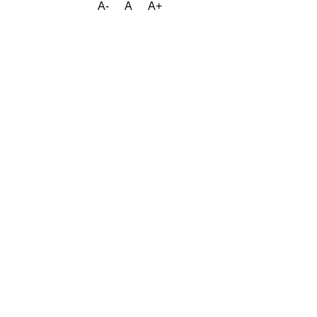
A-
A
A+