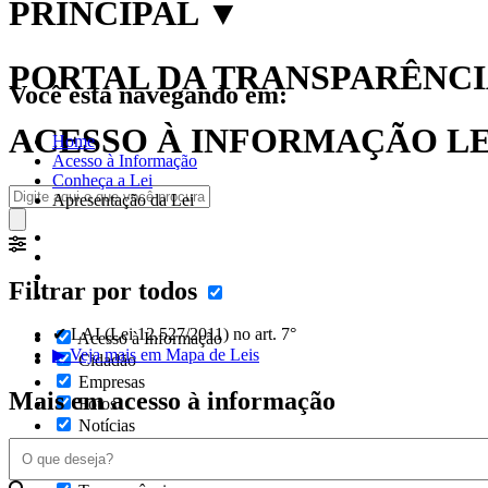
PRINCIPAL
▼
PORTAL DA TRANSPARÊNCIA
Você está navegando em:
ACESSO À INFORMAÇÃO LEI
Home
Acesso à Informação
Conheça a Lei
Apresentação da Lei
Filtrar por todos
✔ LAI (Lei 12.527/2011) no art. 7°
Acesso à Informação
▶ Veja mais em Mapa de Leis
Cidadão
Empresas
Mais em acesso à informação
Fotos
Notícias
Secretarias
Servidor