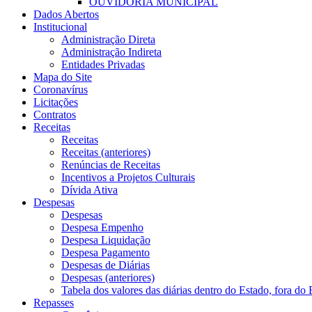
OUVIDORIA MUNICIPAL
Dados Abertos
Institucional
Administração Direta
Administração Indireta
Entidades Privadas
Mapa do Site
Coronavírus
Licitações
Contratos
Receitas
Receitas
Receitas (anteriores)
Renúncias de Receitas
Incentivos a Projetos Culturais
Dívida Ativa
Despesas
Despesas
Despesa Empenho
Despesa Liquidação
Despesa Pagamento
Despesas de Diárias
Despesas (anteriores)
Tabela dos valores das diárias dentro do Estado, fora do 
Repasses