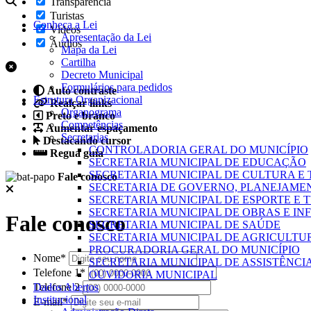
Transparência
Turistas
Conheça a Lei
Videos
Apresentação da Lei
Áudios
Mapa da Lei
Cartilha
Decreto Municipal
Formulários para pedidos
Auto contraste
Estrutura Organizacional
Realçar links
Organograma
Preto e branco
Competências
Aumentar espaçamento
Secretarias
Destacando cursor
CONTROLADORIA GERAL DO MUNICÍPIO
Regua guia
SECRETARIA MUNICIPAL DE EDUCAÇÃO
SECRETARIA MUNICIPAL DE CULTURA E
Fale conosco
SECRETARIA DE GOVERNO, PLANEJAME
SECRETARIA MUNICIPAL DE ESPORTE E 
SECRETARIA MUNICIPAL DE OBRAS E I
Fale conosco
SECRETARIA MUNICIPAL DE SAÚDE
SECRETARIA MUNICIPAL DE AGRICULTUR
PROCURADORIA GERAL DO MUNICÍPIO
Nome*
SECRETARIA MUNICIPAL DE ASSISTÊNCI
Telefone 1*
OUVIDORIA MUNICIPAL
Dados Abertos
Telefone 2
Institucional
E-mail*