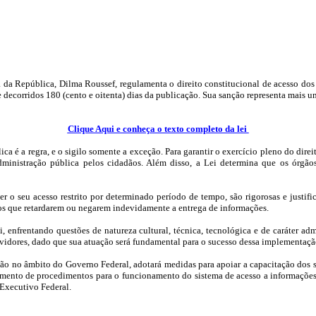
da República, Dilma Roussef, regulamenta o direito constitucional de acesso dos c
 decorridos 180 (cento e oitenta) dias da publicação. Sua sanção representa mais 
Clique Aqui e conheça o texto completo da lei
a é a regra, e o sigilo somente a exceção. Para garantir o exercício pleno do dire
administração pública pelos cidadãos. Além disso, a Lei determina que os órgã
 ter o seu acesso restrito por determinado período de tempo, são rigorosas e justi
os que retardarem ou negarem indevidamente a entrega de informações.
, enfrentando questões de natureza cultural, técnica, tecnológica e de caráter ad
rvidores, dado que sua atuação será fundamental para o sucesso dessa implementaçã
no âmbito do Governo Federal, adotará medidas para apoiar a capacitação dos ser
imento de procedimentos para o funcionamento do sistema de acesso a informações 
 Executivo Federal.