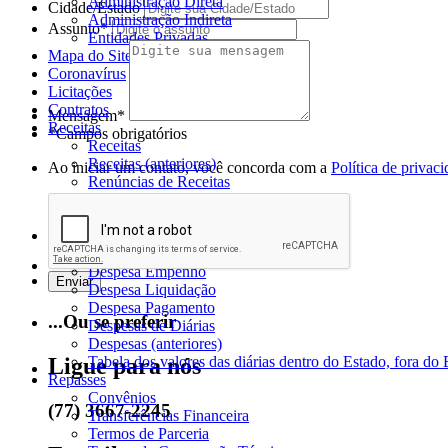
Administração Direta
Cidade/Estado
Administração Indireta
Assunto*
Entidades Privadas
Mapa do Site
Coronavírus
Licitações
Contratos
Mensagem*
Receitas
*Campos obrigatórios
Receitas
Receitas (anteriores)
Ao iniciar um contato, você concorda com a
Política de privac
Renúncias de Receitas
Incentivos a Projetos Culturais
Dívida Ativa
Despesas
Despesas
Despesa Empenho
Despesa Liquidação
Despesa Pagamento
...Ou se preferir
Despesas de Diárias
Despesas (anteriores)
Tabela dos valores das diárias dentro do Estado, fora do 
Ligue para nós
Repasses
Convênios
(77) 3667-2245
Transferências Financeira
Termos de Parceria