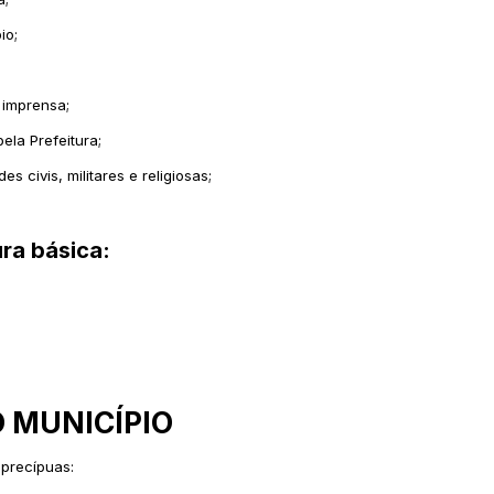
io;
 imprensa;
ela Prefeitura;
s civis, militares e religiosas;
ura básica:
 MUNICÍPIO
 precípuas: