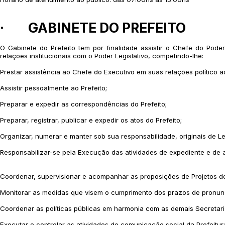
· GABINETE DO PREFEITO
O Gabinete do Prefeito tem por finalidade assistir o Chefe do Po
relações institucionais com o Poder Legislativo, competindo-lhe:
Prestar assistência ao Chefe do Executivo em suas relações político a
Assistir pessoalmente ao Prefeito;
Preparar e expedir as correspondências do Prefeito;
Preparar, registrar, publicar e expedir os atos do Prefeito;
Organizar, numerar e manter sob sua responsabilidade, originais de Lei
Responsabilizar-se pela Execução das atividades de expediente e de a
Coordenar, supervisionar e acompanhar as proposições de Projetos de
Monitorar as medidas que visem o cumprimento dos prazos de pronunci
Coordenar as políticas públicas em harmonia com as demais Secretari
Executar e controlar as atividades de comunicação social da Prefeitur