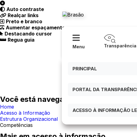
Acessibilidade
Ajuda
Auto contraste
Prefeitura
Realçar links
Preto e branco
Aumentar espaçamento
Destacando cursor
Regua guia
Transparência
Menu
PRINCIPAL
PORTAL DA TRANSPARÊNCIA
Você está navegando em:
Home
ACESSO À INFORMAÇÃO LEI
Acesso à Informação
Estrutura Organizacional
Competências
Mais em acesso à informação