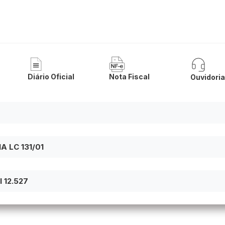
 de Pindaí
Diário Oficial
Nota Fiscal
Ouvidori
 LC 131/01
 12.527