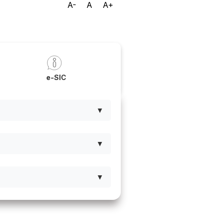
A-
A
A+
a
e-SIC
▼
▼
▼