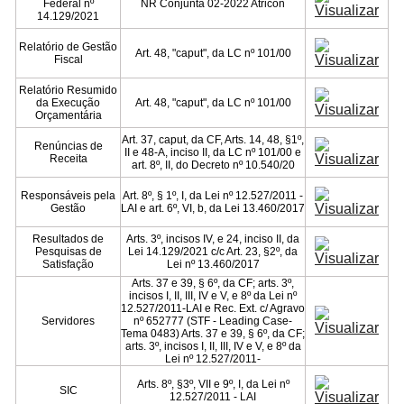
Federal nº
NR Conjunta 02-2022 Atricon
14.129/2021
Relatório de Gestão
Art. 48, "caput", da LC nº 101/00
Fiscal
Relatório Resumido
da Execução
Art. 48, "caput", da LC nº 101/00
Orçamentária
Art. 37, caput, da CF, Arts. 14, 48, §1º,
Renúncias de
II e 48-A, inciso II, da LC nº 101/00 e
Receita
art. 8º, II, do Decreto nº 10.540/20
Responsáveis pela
Art. 8º, § 1º, I, da Lei nº 12.527/2011 -
Gestão
LAI e art. 6º, VI, b, da Lei 13.460/2017
Resultados de
Arts. 3º, incisos IV, e 24, inciso II, da
Pesquisas de
Lei 14.129/2021 c/c Art. 23, §2º, da
Satisfação
Lei nº 13.460/2017
Arts. 37 e 39, § 6º, da CF; arts. 3º,
incisos I, II, III, IV e V, e 8º da Lei nº
12.527/2011-LAI e Rec. Ext. c/ Agravo
Servidores
nº 652777 (STF - Leading Case-
Tema 0483) Arts. 37 e 39, § 6º, da CF;
arts. 3º, incisos I, II, III, IV e V, e 8º da
Lei nº 12.527/2011-
Arts. 8º, §3º, VII e 9º, I, da Lei nº
SIC
12.527/2011 - LAI