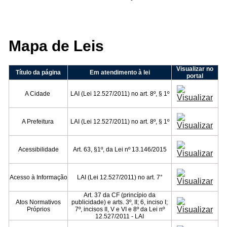
Mapa de Leis
Filtrar por todos
Visualizar no
Título da página
Em atendimento à lei
portal
Acesso à Informação
A Cidade
LAI (Lei 12.527/2011) no art. 8º, § 1º
Cidadão
Empresas
Fotos
A Prefeitura
LAI (Lei 12.527/2011) no art. 8º, § 1º
Notícias
Secretarias
Servidor
Acessibilidade
Art. 63, §1º, da Lei nº 13.146/2015
Transparência
Turistas
Videos
Acesso à Informação
LAI (Lei 12.527/2011) no art. 7°
Áudios
Art. 37 da CF (princípio da
Atos Normativos
publicidade) e arts. 3º, II; 6, inciso I;
Fale conosco
Próprios
7º, incisos II, V e VI e 8º da Lei nº
12.527/2011 - LAI