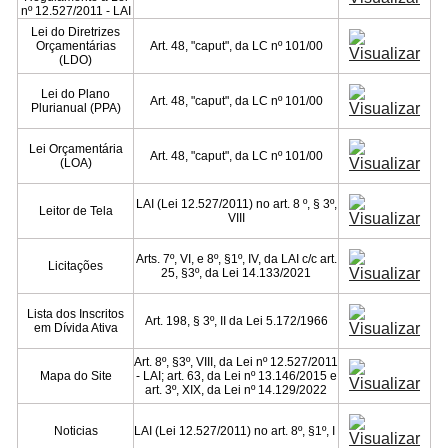
nº 12.527/2011 - LAI
Lei do Diretrizes
Orçamentárias
Art. 48, "caput", da LC nº 101/00
(LDO)
Lei do Plano
Art. 48, "caput", da LC nº 101/00
Plurianual (PPA)
Lei Orçamentária
Art. 48, "caput", da LC nº 101/00
(LOA)
LAI (Lei 12.527/2011) no art. 8 º, § 3º,
Leitor de Tela
VIII
Arts. 7º, VI, e 8º, §1º, IV, da LAI c/c art.
Licitações
25, §3º, da Lei 14.133/2021
Lista dos Inscritos
Art. 198, § 3º, II da Lei 5.172/1966
em Dívida Ativa
Art. 8º, §3º, VIII, da Lei nº 12.527/2011
Mapa do Site
- LAI; art. 63, da Lei nº 13.146/2015 e
art. 3º, XIX, da Lei nº 14.129/2022
Noticias
LAI (Lei 12.527/2011) no art. 8º, §1º, I