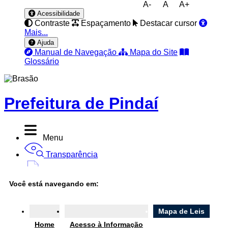
A-
A
A+
Acessibilidade
Contraste
Espaçamento
Destacar cursor
Mais...
Ajuda
Manual de Navegação
Mapa do Site
Glossário
Prefeitura de Pindaí
Menu
Transparência
Diário Oficial
Você está navegando em:
Nota Fiscal
Ouvidoria
Mapa de Leis
Home
Acesso à Informação
e-SIC