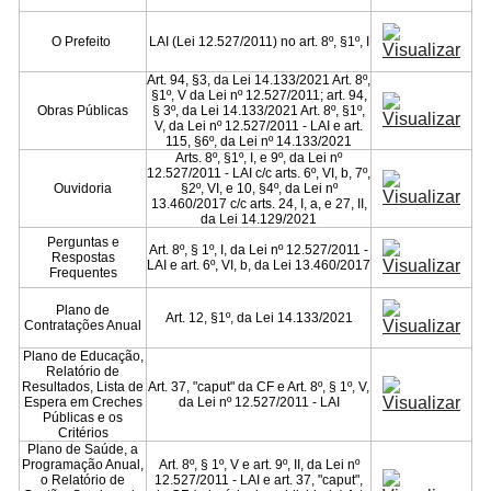
O Prefeito
LAI (Lei 12.527/2011) no art. 8º, §1º, I
Art. 94, §3, da Lei 14.133/2021 Art. 8º,
§1º, V da Lei nº 12.527/2011; art. 94,
Obras Públicas
§ 3º, da Lei 14.133/2021 Art. 8º, §1º,
V, da Lei nº 12.527/2011 - LAI e art.
115, §6º, da Lei nº 14.133/2021
Arts. 8º, §1º, I, e 9º, da Lei nº
12.527/2011 - LAI c/c arts. 6º, VI, b, 7º,
Ouvidoria
§2º, VI, e 10, §4º, da Lei nº
13.460/2017 c/c arts. 24, I, a, e 27, II,
da Lei 14.129/2021
Perguntas e
Art. 8º, § 1º, I, da Lei nº 12.527/2011 -
Respostas
LAI e art. 6º, VI, b, da Lei 13.460/2017
Frequentes
Plano de
Art. 12, §1º, da Lei 14.133/2021
Contratações Anual
Plano de Educação,
Relatório de
Resultados, Lista de
Art. 37, "caput" da CF e Art. 8º, § 1º, V,
Espera em Creches
da Lei nº 12.527/2011 - LAI
Públicas e os
Critérios
Plano de Saúde, a
Programação Anual,
Art. 8º, § 1º, V e art. 9º, II, da Lei nº
o Relatório de
12.527/2011 - LAI e art. 37, "caput",