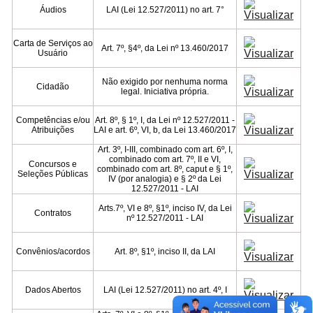
Fale conosco
Áudios
LAI (Lei 12.527/2011) no art. 7°
Carta de Serviços ao
Nome*
Art. 7º, §4º, da Lei nº 13.460/2017
Usuário
Telefone 1*
Telefone 2
Não exigido por nenhuma norma
Cidadão
legal. Iniciativa própria.
E-mail*
Cidade/Estado
Competências e/ou
Art. 8º, § 1º, I, da Lei nº 12.527/2011 -
Assunto*
Atribuições
LAI e art. 6º, VI, b, da Lei 13.460/2017
Art. 3º, I-III, combinado com art. 6º, I,
combinado com art. 7º, II e VI,
Concursos e
combinado com art. 8º, caput e § 1º,
Seleções Públicas
IV (por analogia) e § 2º da Lei
Mensagem*
12.527/2011 - LAI
*Campos obrigatórios
Arts.7º, VI e 8º, §1º, inciso IV, da Lei
Contratos
nº 12.527/2011 - LAI
Ao iniciar um contato, você concorda com a
Política de
privacidade
Convênios/acordos
Art. 8º, §1º, inciso II, da LAI
Dados Abertos
LAI (Lei 12.527/2011) no art. 4º, I