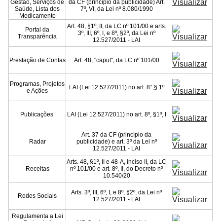
Gestão, Serviços de
da CF (princípio da publicidade) Art.
Saúde, Lista dos
7º, VI, da Lei nº 8.080/1990
Medicamento
Art. 48, §1º, II, da LC nº 101/00 e arts.
Portal da
3º, III, 6º, I, e 8º, §2º, da Lei nº
Transparência
12.527/2011 - LAI
Prestação de Contas
Art. 48, "caput", da LC nº 101/00
Programas, Projetos
LAI (Lei 12.527/2011) no art. 8°,§ 1º
e Ações
Publicações
LAI (Lei 12.527/2011) no art. 8º, §1º, I
Art. 37 da CF (princípio da
Radar
publicidade) e art. 3º da Lei nº
12.527/2011 - LAI
Arts. 48, §1º, II e 48-A, inciso II, da LC
Receitas
nº 101/00 e art. 8º, II, do Decreto nº
10.540/20
Arts. 3º, III, 6º, I, e 8º, §2º, da Lei nº
Redes Sociais
12.527/2011 - LAI
Regulamenta a Lei