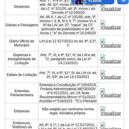
Arts. 7º, VI e 8º, §1º, inciso III, da LAI;
arts. 48, §1º, inciso II e 48-A, inciso I,
Despesas
da LC nº 101/20; art. 8º, inciso I, do
...Ou se preferir
Decreto nº 10.540/20
Art. 48-A, I, da LC nº 101/00; arts. 3º,
incisos I, II, III, IV e V, 7º, incisos VI, e
Ligue para nós
Diárias e Passagens
8º da LAI, art. 37, "caput", da CF
(princípio da publicidade) e art. 8º,
inciso I, "e" do Decreto nº 10.540/20
(77) 3667-2245
Diário Oficial do
LAI (Lei 12.527/2011) no art. 8º, § 2º,
Município
V
E-mail
Dispensa e
Arts. 7º, VI, e 8º, §1º, IV, da LAI e art.
Inexigibilidade de
72, parágrafo único, da Lei nº
cipmpindai@gmail.com
Licitação
14.133/2021
Arts. 7º, VI, e 8º, §1º, IV, da LAI c/c art.
Ou seja atendido presencialmente
Editais de Licitação
25, §3º, da Lei 14.133/2021
Emenda à Constituição nº 105/2019,
Segunda a sexta-feira, das 07:00h às
Portaria Interministerial ME/SEGOV
Emendas
nº 6.411/2021, art. 19; Nota
12:00h e das 14:00h às 17:00h
Parlamentares
Recomendatória Atricon nº 01/2022;
Acórdão nº 518/2023 - TCU-Plenário
Rua Tibério Fausto, 426 - Centro
Não exigido por nenhuma norma
Empresas
legal. Iniciativa própria.
Outros meios de contato
Endereços,
Art. 8º, § 1º, I, da Lei nº 12.527/2011 -
Telefones da
LAI e art. 6º, VI, b, da Lei 13.460/2017