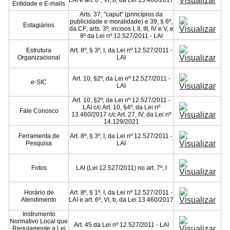
Entidade e E-mails
e-SIC
Ouvidoria
Arts. 37, "caput" (princípios da
publicidade e moralidade) e 39, § 6º,
Estagiários
da CF; arts. 3º, incisos I, II, III, IV e V, e
8º da Lei nº 12.527/2011 - LAI
Estrutura
Art. 8º, § 3º, I, da Lei nº 12.527/2011 -
Organizacional
LAI
Art. 10, §2º, da Lei nº 12.527/2011 -
e­-SIC
LAI
Art. 10, §2º, da Lei nº 12.527/2011 -
LAI c/c Art. 10, §4º, da Lei nº
Fale Conosco
13.460/2017 c/c Art. 27, IV, da Lei nº
14.129/2021
Ferramenta de
Art. 8º, § 3º, I, da Lei nº 12.527/2011 -
Pesquisa
LAI
Fotos
LAI (Lei 12.527/2011) no art. 7º, I
Horário de
Art. 8º, § 1º, I, da Lei nº 12.527/2011 -
Atendimento
LAI e art. 6º, VI, b, da Lei 13.460/2017
Instrumento
Normativo Local que
Art. 45 da Lei nº 12.527/2011 - LAI
Regulamente a Lei