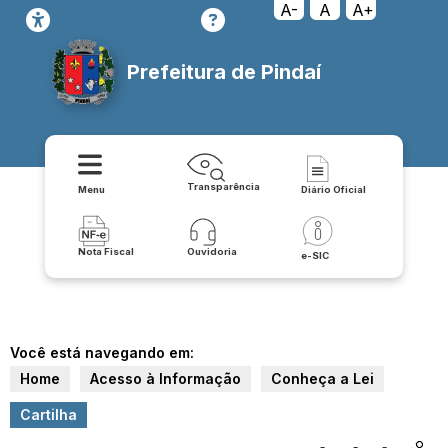
A-
A
A+
Prefeitura de Pindaí
Transparência
Menu
Diário Oficial
Nota Fiscal
Ouvidoria
e-SIC
Você está navegando em:
Home
Acesso à Informação
Conheça a Lei
Cartilha