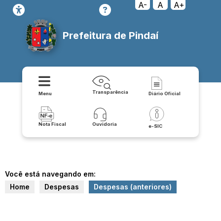
A-
A
A+
Prefeitura de Pindaí
Transparência
Menu
Diário Oficial
Nota Fiscal
Ouvidoria
e-SIC
Você está navegando em:
Home
Despesas
Despesas (anteriores)