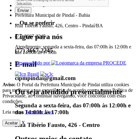
Prefeitura Municipal de Pindaí - Bahia
...Ou se preferir
Rua Tibério Fausto, 426, Centro - Pindaí/BA
Ligue para nós
(77) 3667-2245
Atendimento: segunda a sexta-feira, das 07:00h às 12:00h e
(77) 3667-2245
das 14:00h às 17:00h
E-mail
Desenvolvido por
cipmpindai@gmail.com
Aviso:
O Portal da Prefeitura Municipal de Pindai utiliza cookies
para melhorar a sua experiência, de acordo com a nossa Política de
Ou seja atendido presencialmente
Privacidade, ao continuar navegando, você concorda com estas
condições.
Segunda a sexta-feira, das 07:00h às 12:00h e
das 14:00h às 17:00h
Leia nosso
Termo de Uso
.
X
Aceitar
Rua Tibério Fausto, 426 - Centro
Outros meios de contato