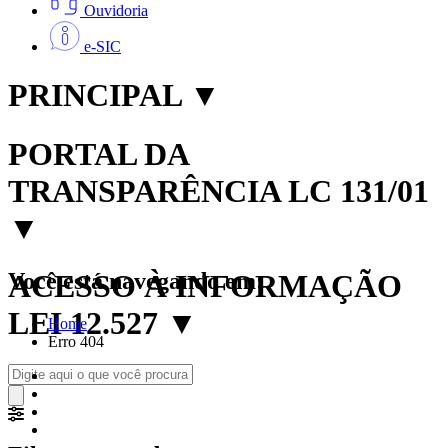
Ouvidoria
e-SIC
PRINCIPAL
▼
PORTAL DA
TRANSPARÊNCIA LC 131/01
▼
Você está navegando em:
ACESSO À INFORMAÇÃO
LEI 12.527
▼
Home
Erro 404