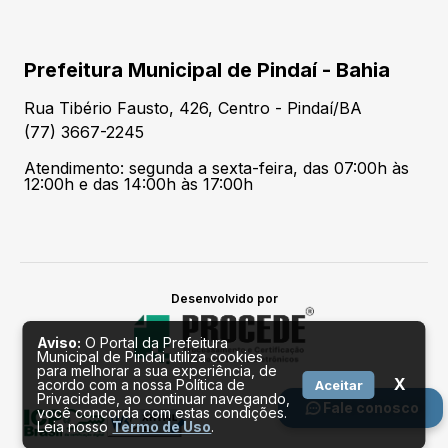
Prefeitura Municipal de Pindaí - Bahia
Rua Tibério Fausto, 426, Centro - Pindaí/BA
(77) 3667-2245
Atendimento: segunda a sexta-feira, das 07:00h às
12:00h e das 14:00h às 17:00h
Desenvolvido por
Aviso:
O Portal da Prefeitura
Municipal de Pindai utiliza cookies
para melhorar a sua experiência, de
X
acordo com a nossa Política de
Aceitar
Privacidade, ao continuar navegando,
Fale conosco
você concorda com estas condições.
Leia nosso
Termo de Uso
.