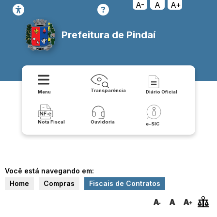
A-
A
A+
Prefeitura de Pindaí
Transparência
Menu
Diário Oficial
Nota Fiscal
Ouvidoria
e-SIC
Você está navegando em:
Home
Compras
Fiscais de Contratos