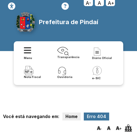
transparencia/atos_normativos/servicos/receitas_e_despesas_anter
A-
A
A+
11/receitas_anteriores-37
Prefeitura de Pindaí
Transparência
Menu
Diário Oficial
Nota Fiscal
Ouvidoria
e-SIC
Você está navegando em:
Home
Erro 404