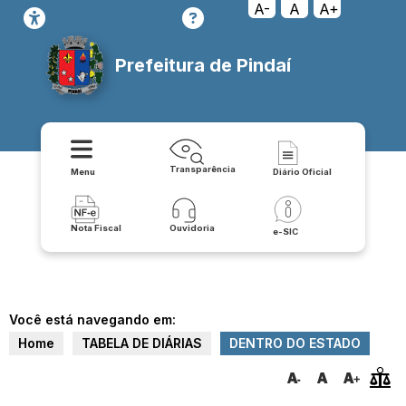
A-
A
A+
Prefeitura de Pindaí
Transparência
Menu
Diário Oficial
Nota Fiscal
Ouvidoria
e-SIC
Você está navegando em:
Home
TABELA DE DIÁRIAS
DENTRO DO ESTADO