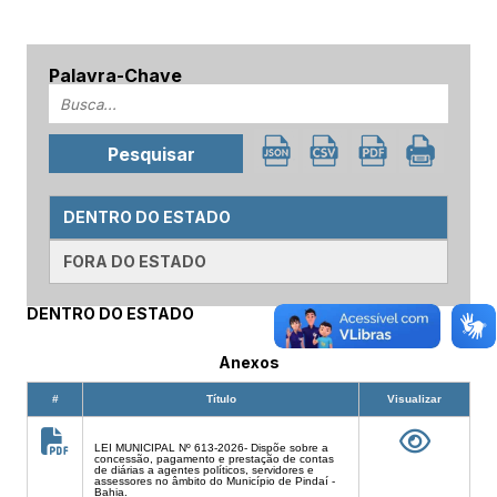
Palavra-Chave
DENTRO DO ESTADO
FORA DO ESTADO
DENTRO DO ESTADO
Anexos
#
Título
Visualizar
LEI MUNICIPAL Nº 613-2026- Dispõe sobre a
concessão, pagamento e prestação de contas
de diárias a agentes políticos, servidores e
assessores no âmbito do Município de Pindaí -
Bahia.