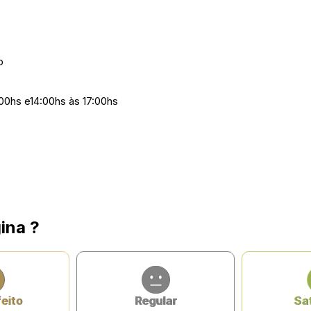
o
:00hs e14:00hs às 17:00hs
ina ?
feito
Regular
Sat