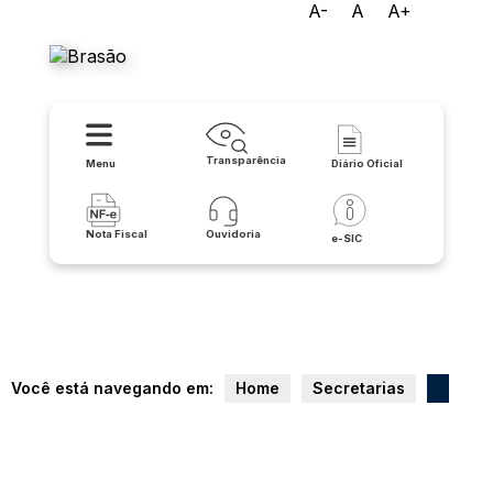
A-
A
A+
Prefeitura de Pindaí
Transparência
Menu
Diário Oficial
Nota Fiscal
Ouvidoria
e-SIC
Você está navegando em:
Home
Secretarias