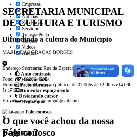
Empresas
SECRETARIA MUNICIPAL
Fotos
Notícias
DE CULTURA E TURISMO
Secretarias
Servidor
Transparência
Difundindo a cultura do Município
Turistas
Videos
MARIA DAS GRAÇAS BORGES
Áudios
Endereço Secretaria: Rua da Esperança, nº 27, Centro
Auto contraste
Fone: (77) 99206-4305
Realçar links
Horário de atendimento ao público: de 07:00hs às 12:00hs e14:00hs
Preto e branco
às 17:00hs
Aumentar espaçamento
Destacando cursor
E-mail: secultpindaicultura@gmail.com
Regua guia
Fale conosco
O que você achou da nossa
página ?
Fale conosco