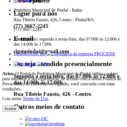
...Ou se preferir
Prefeitura Municipal de Pindaí - Bahia
Ligue para nós
Rua Tibério Fausto, 426, Centro - Pindaí/BA
(77) 3667-2245
(77) 3667-2245
E-mail
Atendimento: segunda a sexta-feira, das 07:00h às 12:00h e
das 14:00h às 17:00h
cipmpindai@gmail.com
Desenvolvido por
Ou seja atendido presencialmente
Aviso:
O Portal da Prefeitura Municipal de Pindai utiliza cookies
Segunda a sexta-feira, das 07:00h às 12:00h e
para melhorar a sua experiência, de acordo com a nossa Política de
das 14:00h às 17:00h
Privacidade, ao continuar navegando, você concorda com estas
condições.
Rua Tibério Fausto, 426 - Centro
Leia nosso
Termo de Uso
.
Outros meios de contato
X
Aceitar
e-SIC
Ouvidoria