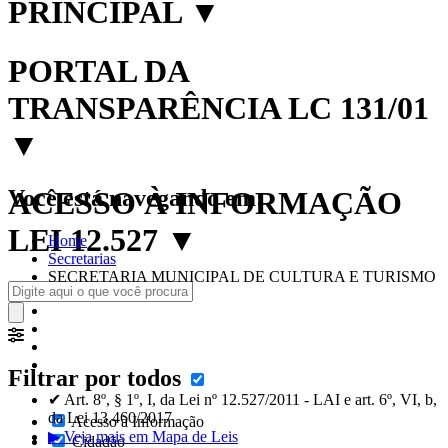
PRINCIPAL
▼
PORTAL DA
TRANSPARÊNCIA LC 131/01
▼
Você está navegando em:
ACESSO À INFORMAÇÃO
LEI 12.527
▼
Home
Secretarias
SECRETARIA MUNICIPAL DE CULTURA E TURISMO
Filtrar por todos
✔ Art. 8º, § 1º, I, da Lei nº 12.527/2011 - LAI e art. 6º, VI, b,
da Lei 13.460/2017
Acesso à Informação
▶ Veja mais em Mapa de Leis
Cidadão