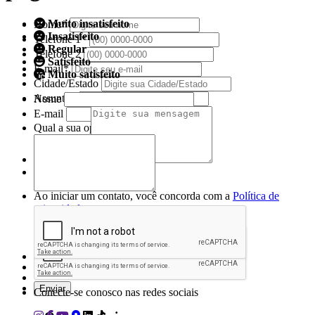
Muito insatisfeito
Nome*
Insatisfeito
Telefone 1*
Regular
Telefone 2
Satisfeito
E-mail*
Muito satisfeito
Cidade/Estado
Assunto*
Nome
E-mail
Qual a sua opinião sobre nossa página?
Mensagem*
*Campos obrigatórios
Ao iniciar um contato, você concorda com a
Política de
privacidade
Conecte-se conosco nas redes sociais