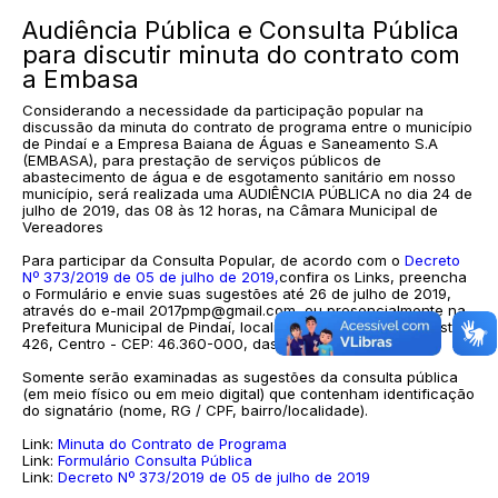
Audiência Pública e Consulta Pública
para discutir minuta do contrato com
a Embasa
Considerando a necessidade da participação popular na
discussão da minuta do contrato de programa entre o município
de Pindaí e a Empresa Baiana de Águas e Saneamento S.A
(EMBASA), para prestação de serviços públicos de
abastecimento de água e de esgotamento sanitário em nosso
município, será realizada uma AUDIÊNCIA PÚBLICA no dia 24 de
julho de 2019, das 08 às 12 horas, na Câmara Municipal de
Vereadores
Para participar da Consulta Popular, de acordo com o
Decreto
Nº 373/2019 de 05 de julho de 2019,
confira os Links, preencha
o Formulário e envie suas sugestões até 26 de julho de 2019,
através do e-mail 2017pmp@gmail.com, ou presencialmente na
Prefeitura Municipal de Pindaí, localizada à Rua Tibério Fausto,
426, Centro - CEP: 46.360-000, das 07 às 12 horas.
Somente serão examinadas as sugestões da consulta pública
(em meio físico ou em meio digital) que contenham identificação
do signatário (nome, RG / CPF, bairro/localidade).
Link:
Minuta do Contrato de Programa
Link:
Formulário Consulta Pública
Link:
Decreto Nº 373/2019 de 05 de julho de 2019