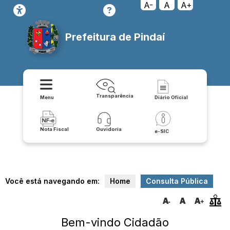
A-
A
A+
Prefeitura de Pindaí
Transparência
Menu
Diário Oficial
Nota Fiscal
Ouvidoria
e-SIC
Você está navegando em:
Home
Consulta Pública
Bem-vindo Cidadão