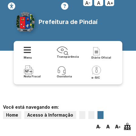
A-
A
A+
Prefeitura de Pindaí
Transparência
Menu
Diário Oficial
Nota Fiscal
Ouvidoria
e-SIC
Você está navegando em:
Home
Acesso à Informação