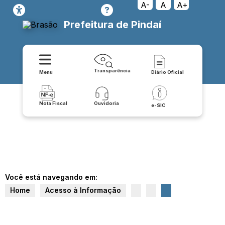
A-
A
A+
Prefeitura de Pindaí
Transparência
Menu
Diário Oficial
Nota Fiscal
Ouvidoria
e-SIC
Você está navegando em:
Home
Acesso à Informação