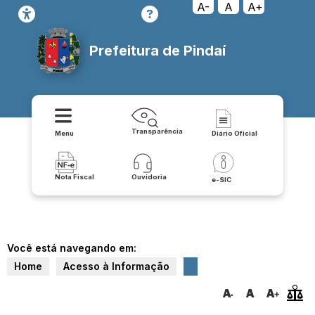
A-
A
A+
Prefeitura de Pindaí
Transparência
Menu
Diário Oficial
Nota Fiscal
Ouvidoria
e-SIC
Você está navegando em:
Home
Acesso à Informação